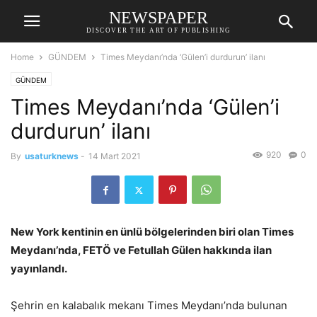
NEWSPAPER
DISCOVER THE ART OF PUBLISHING
Home
GÜNDEM
Times Meydanı’nda ‘Gülen’i durdurun’ ilanı
GÜNDEM
Times Meydanı’nda ‘Gülen’i
durdurun’ ilanı
920
0
By
usaturknews
-
14 Mart 2021
New York kentinin en ünlü bölgelerinden biri olan Times
Meydanı’nda, FETÖ ve Fetullah Gülen hakkında ilan
yayınlandı.
Şehrin en kalabalık mekanı Times Meydanı’nda bulunan