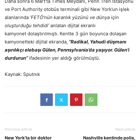
Daha sonra 6 Mart’ta Times Meydanı, Penn Tren İstasyonu
ve Port Authority otobüs terminali gibi New York’un işlek
alanlarında
‘FETÖ’nün karanlık yüzünü ve dünya için
oluşturduğu tehdidi’
anlatan dijital ekranlı
kamyonet dolaştırılmıştı. Kentte 3 gün boyunca dolaşan
kamyonetteki dijital ekranda,
“Radikal, Yahudi düşmanı
aşırılıkçı elebaşı Gülen, Pennsylvania’da yaşıyor. Gülen’i
durdurun”
ifadesinin yer aldığı görülmüştü.
Kaynak: Sputnık
Previous article
Next article
New York’ta bir doktor
Nashville kentinde polis,