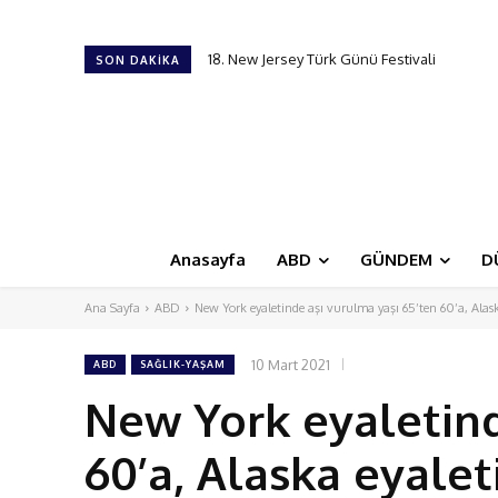
18. New Jersey Türk Günü Festivali
Cumhurbaşkanı Erdoğan, Suudi Arabistan’
SON DAKIKA
Anasayfa
ABD
GÜNDEM
D
Ana Sayfa
ABD
New York eyaletinde aşı vurulma yaşı 65’ten 60’a, Alaska 
10 Mart 2021
ABD
SAĞLIK-YAŞAM
New York eyaletind
60’a, Alaska eyalet