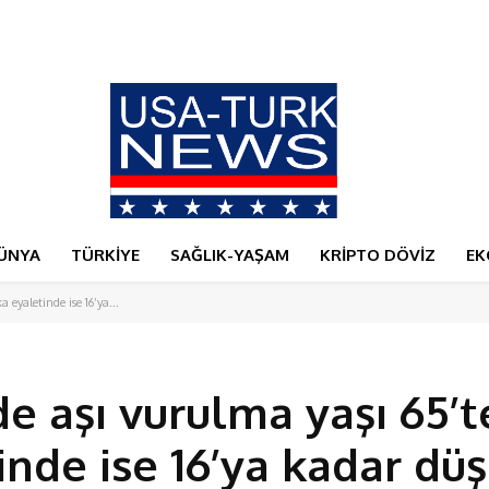
da
ÜNYA
TÜRKİYE
SAĞLIK-YAŞAM
KRİPTO DÖVİZ
EK
eyaletinde ise 16’ya...
e aşı vurulma yaşı 65’t
inde ise 16’ya kadar dü