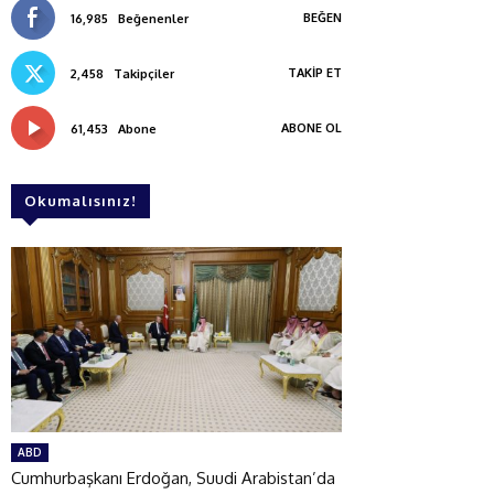
BEĞEN
16,985
Beğenenler
TAKIP ET
2,458
Takipçiler
ABONE OL
61,453
Abone
Okumalısınız!
ABD
Cumhurbaşkanı Erdoğan, Suudi Arabistan’da