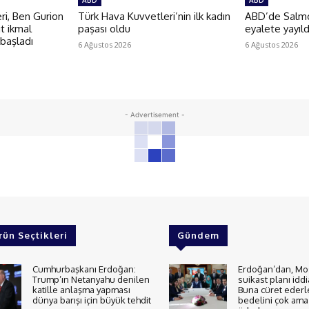
ABD
ABD
i, Ben Gurion
Türk Hava Kuvvetleri’nin ilk kadın
ABD’de Salmon
t ikmal
paşası oldu
eyalete yayıld
 başladı
6 Ağustos 2026
6 Ağustos 2026
- Advertisement -
rün Seçtikleri
Gündem
Cumhurbaşkanı Erdoğan:
Erdoğan’dan, Mo
Trump’ın Netanyahu denilen
suikast planı iddi
katille anlaşma yapması
Buna cüret ederl
dünya barışı için büyük tehdit
bedelini çok ama 