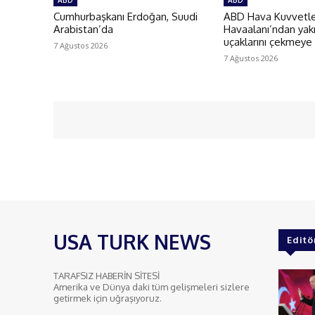
ABD
ABD
Cumhurbaşkanı Erdoğan, Suudi
ABD Hava Kuvvetler
Arabistan’da
Havaalanı’ndan yakı
uçaklarını çekmeye
7 Ağustos 2026
7 Ağustos 2026
USA TURK NEWS
Editö
TARAFSIZ HABERİN SİTESİ
Amerika ve Dünya daki tüm gelişmeleri sizlere
getirmek için uğraşıyoruz.