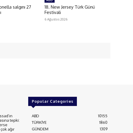
ABD
ella salgını 27
18. New Jersey Türk Günü
ı
Festivali
6 Ağustos 2026
Popular Categories
ssad’ın
ABD
10155
asına tepki:
TÜRKİYE
1860
erse
GÜNDEM
1309
çok ağır