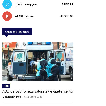
TAKIP ET
2,458
Takipçiler
ABONE OL
61,453
Abone
Okumalısınız!
ABD
ABD’de Salmonella salgını 27 eyalete yayıldı
Usaturknews
-
6 Ağustos 2026