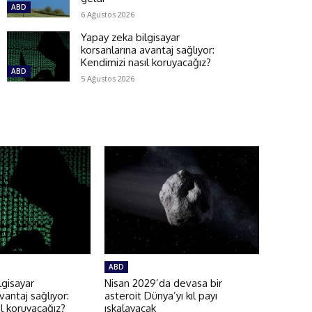
ABD
6 Ağustos 2026
Yapay zeka bilgisayar
korsanlarına avantaj sağlıyor:
Kendimizi nasıl koruyacağız?
ABD
5 Ağustos 2026
ABD
lgisayar
Nisan 2029’da devasa bir
vantaj sağlıyor:
asteroit Dünya’yı kıl payı
ıl koruyacağız?
ıskalayacak