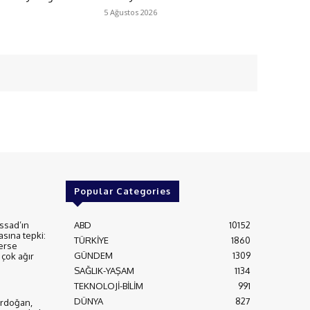
5 Ağustos 2026
Popular Categories
ssad’ın
ABD
10152
asına tepki:
TÜRKİYE
1860
erse
GÜNDEM
1309
çok ağır
SAĞLIK-YAŞAM
1134
TEKNOLOJİ-BİLİM
991
DÜNYA
827
rdoğan,