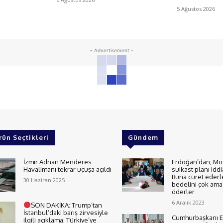
5 Ağustos 2026
- Advertisement -
rün Seçtikleri
Gündem
İzmir Adnan Menderes
Erdoğan’dan, Mo
Havalimanı tekrar uçuşa açıldı
suikast planı iddi
Buna cüret ederl
30 Haziran 2025
bedelini çok ama 
öderler
6 Aralık 2023
SON DAKİKA: Trump’tan
İstanbul’daki barış zirvesiyle
Cumhurbaşkanı E
ilgili açıklama: Türkiye’ye