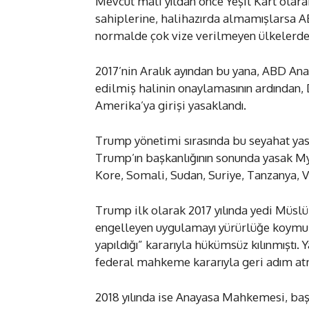
Mevcut mali yıldan önce Yeşil Kart olarak
sahiplerine, halihazırda almamışlarsa ABD
normalde çok vize verilmeyen ülkelerde
2017’nin Aralık ayından bu yana, ABD Ana
edilmiş halinin onaylamasının ardından, D
Amerika’ya girişi yasaklandı.
Trump yönetimi sırasında bu seyahat yasağ
Trump’ın başkanlığının sonunda yasak Myan
Kore, Somali, Sudan, Suriye, Tanzanya, 
Trump ilk olarak 2017 yılında yedi Müsl
engelleyen uygulamayı yürürlüğe koymu
yapıldığı” kararıyla hükümsüz kılınmıştı
federal mahkeme kararıyla geri adım at
2018 yılında ise Anayasa Mahkemesi, baş