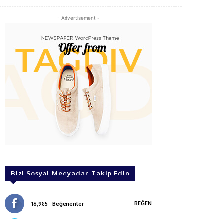
- Advertisement -
Bizi Sosyal Medyadan Takip Edin
BEĞEN
16,985
Beğenenler