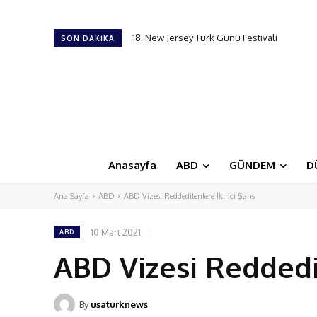
18. New Jersey Türk Günü Festivali
Trump’ı taşıyan helikopter yolcu uçağıyla 
SON DAKIKA
Anasayfa
ABD
GÜNDEM
D
Ana Sayfa
ABD
ABD Vizesi Reddedilenlere İkinci Şans
10 Mart 2021
ABD
ABD Vizesi Reddedi
By
usaturknews