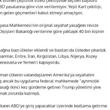
 bilinen çeşitlilik vizesi çekilişinde seçilen başvuru
 yasalarına göre vize verilemiyor. Yeşil Kart çekilişi,
n gelen göçmenleri kabul etmeyi amaçlıyor.
yasa Mahkemesi’nin orijinal seyahat yasağının revize
ışişleri Bakanlığı verilerine göre yaklaşık 40 bin kişinin
ına bazı ülkeler eklendi ve bazıları da listeden çıkarıldı.
mar, Eritre, İran, Kırgızistan, Libya, Nijerya, Kuzey
Venezuela ve Yemen’i kapsıyordu.
üman ülkenin vatandaşlarının Amerika’ya seyahatini
ş ancak bu uygulama federal mahkemede “ayrımcılık
. Yasağı ikinci kez gündeme getiren Trump yönetimi yine
mak zorunda kalmıştı.
kanın ABD’ye giriş yapacaklar üzerinde kısıtlama getirme