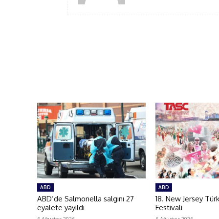
ABD
ABD
ABD’de Salmonella salgını 27
18. New Jersey Tür
eyalete yayıldı
Festivali
6 Ağustos 2026
6 Ağustos 2026