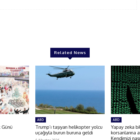
Related News
ABD
ABD
k Günü
Trump’ı taşıyan helikopter yolcu
Yapay zeka bi
uçağıyla burun buruna geldi
korsanlarına a
Kendimizi nas
6 Ağustos 2026