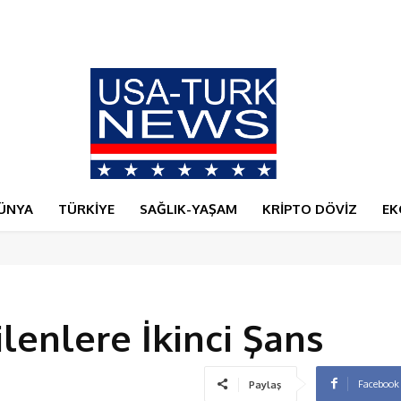
burun buruna geldi
ÜNYA
TÜRKİYE
SAĞLIK-YAŞAM
KRİPTO DÖVİZ
EK
lenlere İkinci Şans
Facebook
Paylaş