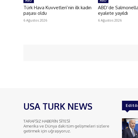
ABD
ABD
Türk Hava Kuvvetleri’nin ilk kadın
ABD’de Salmonella 
paşası oldu
eyalete yayıldı
6 Ağustos 2026
6 Ağustos 2026
USA TURK NEWS
Editö
TARAFSIZ HABERİN SİTESİ
Amerika ve Dünya daki tüm gelişmeleri sizlere
getirmek için uğraşıyoruz.