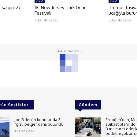
ABD
ABD
salgını 27
18. New Jersey Türk Günü
Trump’ı taşıy
Festivali
uçağıyla buru
6 Ağustos 2026
6 Ağustos 2026
- Advertisement -
rün Seçtikleri
Gündem
Joe Biden’ın konutunda 5
Erdoğan’dan, Mo
“gizli belge” daha bulundu
suikast planı iddi
Buna cüret ederl
15 Ocak 2023
bedelini çok ama 