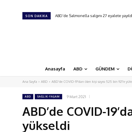
ABD’de Salmonella salgını 27 eyalete yayıldı
18. New Jersey Türk Günü Festivali
SON DAKIKA
Anasayfa
ABD
GÜNDEM
D
Ana Sayfa
ABD
ABD'de COVID-19'dan ölen kişi sayısı 525 bin 921'e yüks
9 Mart 2021
ABD
SAĞLIK-YAŞAM
ABD’de COVID-19’dan
yükseldi