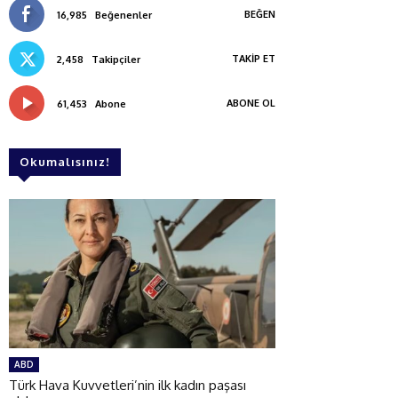
BEĞEN
16,985
Beğenenler
TAKIP ET
2,458
Takipçiler
ABONE OL
61,453
Abone
Okumalısınız!
ABD
Türk Hava Kuvvetleri’nin ilk kadın paşası