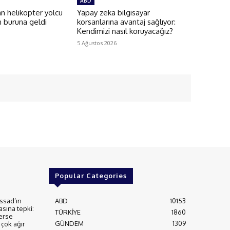
ABD
an helikopter yolcu
Yapay zeka bilgisayar
n buruna geldi
korsanlarına avantaj sağlıyor:
Kendimizi nasıl koruyacağız?
5 Ağustos 2026
Popular Categories
ssad’ın
ABD
10153
asına tepki:
TÜRKİYE
1860
erse
GÜNDEM
1309
çok ağır