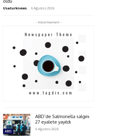
oldu
Usaturknews
-
6 Ağustos 2026
- Advertisement -
ABD’de Salmonella salgını
27 eyalete yayıldı
6 Ağustos 2026
ABD