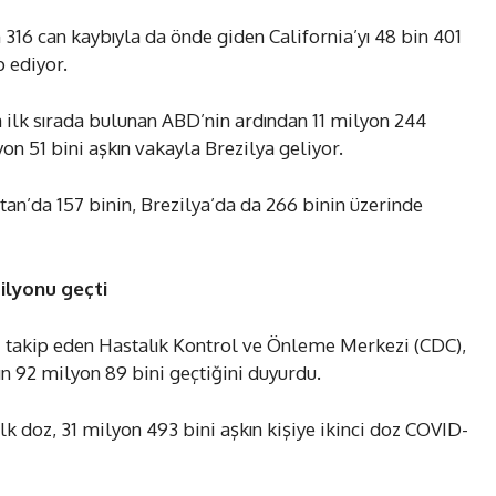
16 can kaybıyla da önde giden California’yı 48 bin 401
p ediyor.
 ilk sırada bulunan ABD’nin ardından 11 milyon 244
on 51 bini aşkın vakayla Brezilya geliyor.
tan’da 157 binin, Brezilya’da da 266 binin üzerinde
ilyonu geçti
i takip eden Hastalık Kontrol ve Önleme Merkezi (CDC),
ın 92 milyon 89 bini geçtiğini duyurdu.
k doz, 31 milyon 493 bini aşkın kişiye ikinci doz COVID-