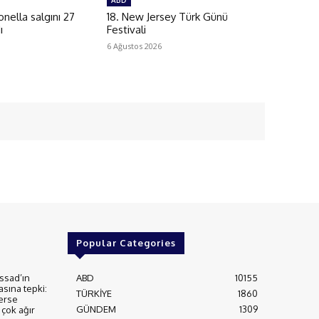
ABD
ella salgını 27
18. New Jersey Türk Günü
ı
Festivali
6 Ağustos 2026
Popular Categories
ssad’ın
ABD
10155
asına tepki:
TÜRKİYE
1860
erse
GÜNDEM
1309
çok ağır