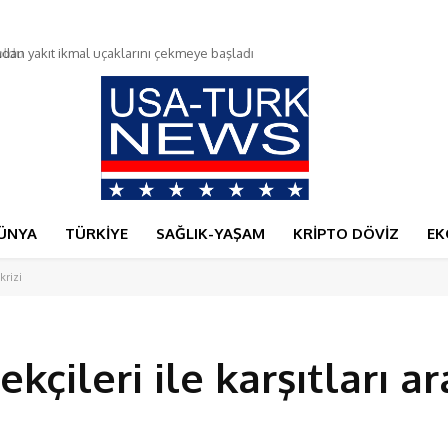
du
ÜNYA
TÜRKİYE
SAĞLIK-YAŞAM
KRİPTO DÖVİZ
EK
krizi
çileri ile karşıtları a