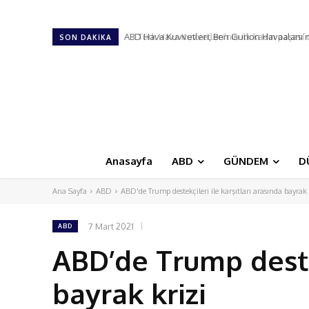
Türk Hava Kuvvetleri’nin ilk kadın paşası ol
SON DAKIKA
Anasayfa
ABD
GÜNDEM
D
Ana Sayfa
ABD
ABD'de Trump destekçileri ile karşıtları arasında bayrak 
7 Mart 2021
ABD
ABD’de Trump destek
bayrak krizi