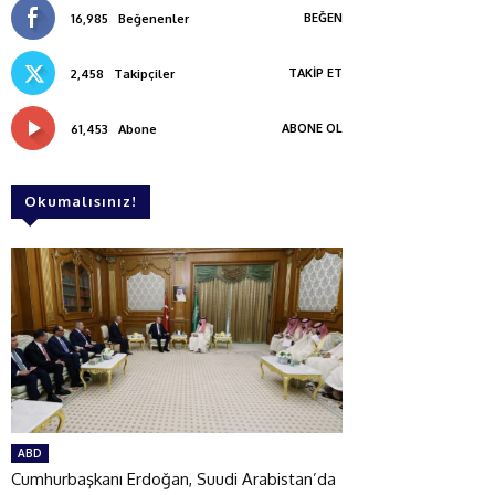
BEĞEN
16,985
Beğenenler
TAKIP ET
2,458
Takipçiler
ABONE OL
61,453
Abone
Okumalısınız!
ABD
Cumhurbaşkanı Erdoğan, Suudi Arabistan’da