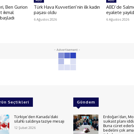
ABD
ABD
i, Ben Gurion
Türk Hava Kuvvetleri’nin ilk kadın
ABD’de Salmon
t ikmal
paşası oldu
eyalete yayıld
 başladı
6 Ağustos 2026
6 Ağustos 2026
- Advertisement -
rün Seçtikleri
Gündem
Türkiye’den Kanada’daki
Erdoğan’dan, Mo
silahlı saldırıya taziye mesajı
suikast planı iddi
Buna cüret ederl
12 Şubat 2026
bedelini çok ama 