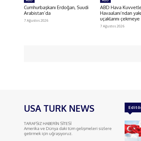
ABD
ABD
Cumhurbaşkanı Erdoğan, Suudi
ABD Hava Kuvvetler
Arabistan’da
Havaalanı’ndan yakı
uçaklarını çekmeye
7 Ağustos 2026
7 Ağustos 2026
USA TURK NEWS
Editö
TARAFSIZ HABERİN SİTESİ
Amerika ve Dünya daki tüm gelişmeleri sizlere
getirmek için uğraşıyoruz.