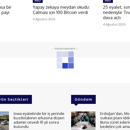
ABD
ABD
sa bir
Yapay zekaya meydan okudu:
25 eyalet, son
l payı
Çalması için 100 Bitcoin verdi
nedeniyle Tr
dava açtı
4 Ağustos 2026
4 Ağustos 2026
- Advertisement -
rün Seçtikleri
Gündem
Iowa eyaletinde bir iş yerinde
Erdoğan’dan, Mo
buzdolabının arkasına düşen
suikast planı iddi
adamın cesedi 10 yıl sonra
Buna cüret ederl
bulundu
bedelini çok ama 