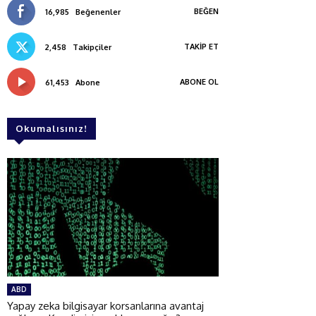
BEĞEN
16,985
Beğenenler
TAKIP ET
2,458
Takipçiler
ABONE OL
61,453
Abone
Okumalısınız!
ABD
Yapay zeka bilgisayar korsanlarına avantaj