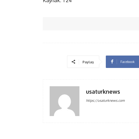
Kaynak: T24
Facebook
Paylaş
usaturknews
https://usaturknews.com