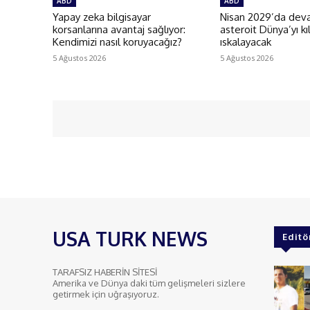
ABD
ABD
Yapay zeka bilgisayar
Nisan 2029’da deva
korsanlarına avantaj sağlıyor:
asteroit Dünya’yı kı
Kendimizi nasıl koruyacağız?
ıskalayacak
5 Ağustos 2026
5 Ağustos 2026
USA TURK NEWS
Editö
TARAFSIZ HABERİN SİTESİ
Amerika ve Dünya daki tüm gelişmeleri sizlere
getirmek için uğraşıyoruz.