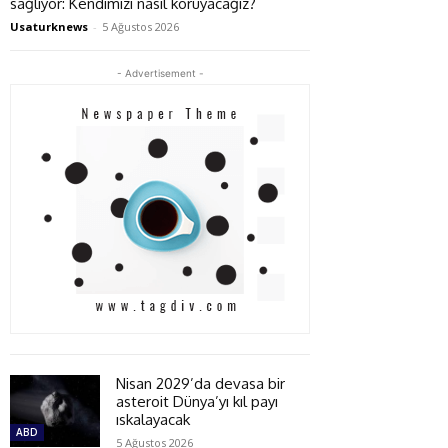
sağlıyor: Kendimizi nasıl koruyacağız?
Usaturknews
-
5 Ağustos 2026
- Advertisement -
Nisan 2029’da devasa bir
asteroit Dünya’yı kıl payı
ıskalayacak
ABD
5 Ağustos 2026