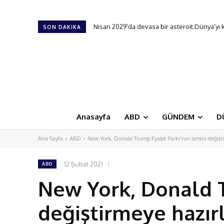
Nisan 2029’da devasa bir asteroit Dünya’yı kıl 
Yapay zekaya meydan okudu: Çalması için 1
SON DAKIKA
Anasayfa
ABD
GÜNDEM
D
Ana Sayfa
ABD
New York, Donald Trump Eyalet Parkı'nın ismini değişti
12 Şubat 2021
ABD
New York, Donald T
değiştirmeye hazır