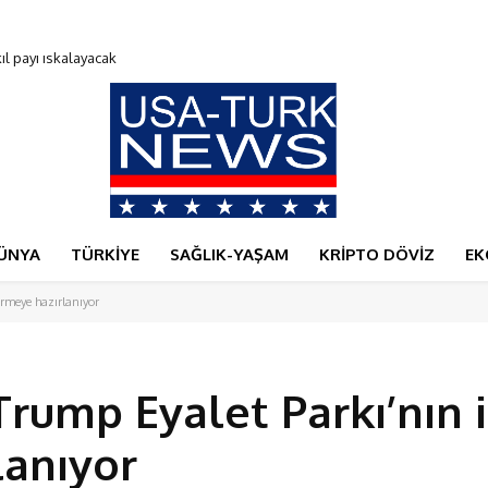
payı ıskalayacak
00 Bitcoin verdi
ÜNYA
TÜRKİYE
SAĞLIK-YAŞAM
KRİPTO DÖVİZ
EK
rmeye hazırlanıyor
rump Eyalet Parkı’nın 
lanıyor