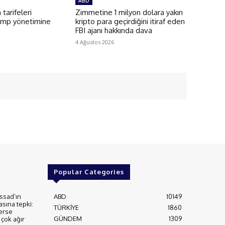
ABD
 tarifeleri
Zimmetine 1 milyon dolara yakın
ump yönetimine
kripto para geçirdiğini itiraf eden
FBI ajanı hakkında dava
4 Ağustos 2026
Popular Categories
ssad’ın
ABD
10149
asına tepki:
TÜRKİYE
1860
erse
GÜNDEM
1309
çok ağır