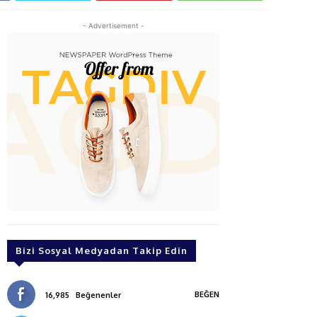
- Advertisement -
Bizi Sosyal Medyadan Takip Edin
BEĞEN
16,985
Beğenenler