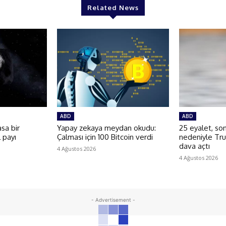
Related News
ABD
ABD
sa bir
Yapay zekaya meydan okudu:
25 eyalet, son
l payı
Çalması için 100 Bitcoin verdi
nedeniyle Tr
dava açtı
4 Ağustos 2026
4 Ağustos 2026
- Advertisement -