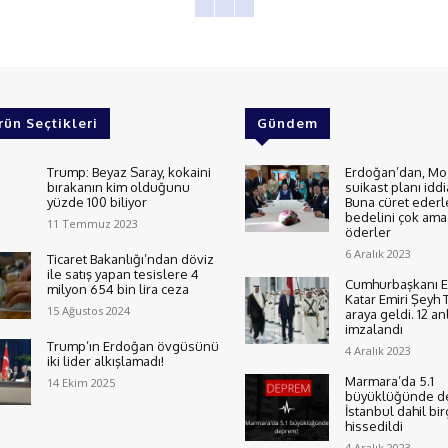
rün Seçtikleri
Gündem
Trump: Beyaz Saray, kokaini
Erdoğan’dan, Mo
bırakanın kim olduğunu
suikast planı iddi
yüzde 100 biliyor
Buna cüret ederl
bedelini çok ama 
11 Temmuz 2023
öderler
6 Aralık 2023
Ticaret Bakanlığı’ndan döviz
ile satış yapan tesislere 4
Cumhurbaşkanı E
milyon 654 bin lira ceza
Katar Emiri Şeyh 
15 Ağustos 2024
araya geldi. 12 a
imzalandı
Trump’ın Erdoğan övgüsünü
4 Aralık 2023
iki lider alkışlamadı!
Marmara’da 5.1
14 Ekim 2025
büyüklüğünde d
İstanbul dahil bir
hissedildi
4 Aralık 2023