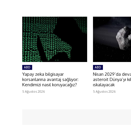
ABD
ABD
Yapay zeka bilgisayar
Nisan 2029’da deva
korsanlarına avantaj sağlıyor:
asteroit Dünya’yı kı
Kendimizi nasıl koruyacağız?
ıskalayacak
5 Ağustos 2026
5 Ağustos 2026