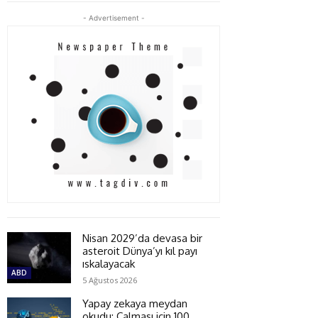
- Advertisement -
Nisan 2029’da devasa bir
asteroit Dünya’yı kıl payı
ıskalayacak
ABD
5 Ağustos 2026
Yapay zekaya meydan
okudu: Çalması için 100