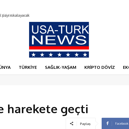
0 Bitcoin verdi
ÜNYA
TÜRKİYE
SAĞLIK-YAŞAM
KRİPTO DÖVİZ
EK
e harekete geçti
Facebook
Paylaş