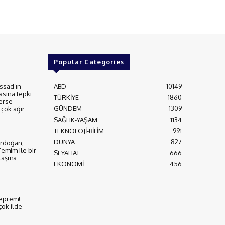
Popular Categories
ssad’ın
ABD
10149
asına tepki:
TÜRKİYE
1860
erse
GÜNDEM
1309
çok ağır
SAĞLIK-YAŞAM
1134
TEKNOLOJİ-BİLİM
991
DÜNYA
827
rdoğan,
Temim ile bir
SEYAHAT
666
nlaşma
EKONOMİ
456
eprem!
çok ilde