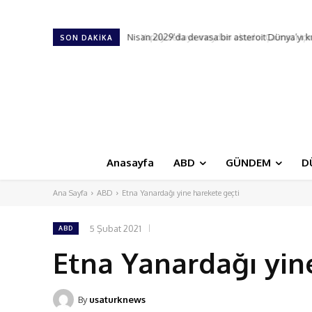
Yapay zekaya meydan okudu: Çalması için 10
SON DAKIKA
Anasayfa
ABD
GÜNDEM
D
Ana Sayfa
ABD
Etna Yanardağı yine harekete geçti
5 Şubat 2021
ABD
Etna Yanardağı yin
By
usaturknews