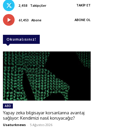
TAKIP ET
2,458
Takipçiler
ABONE OL
61,453
Abone
Okumalısınız!
ABD
Yapay zeka bilgisayar korsanlarına avantaj
sağlıyor: Kendimizi nasıl koruyacağız?
Usaturknews
-
5 Ağustos 2026