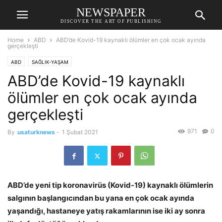
NEWSPAPER
DISCOVER THE ART OF PUBLISHING
Home
ABD
ABD’de Kovid-19 kaynaklı ölümler en çok ocak ayında
gerçekleşti
ABD
SAĞLIK-YAŞAM
ABD’de Kovid-19 kaynaklı
ölümler en çok ocak ayında
gerçekleşti
971
0
By
usaturknews
-
1 Şubat 2021
ABD’de yeni tip koronavirüs (Kovid-19) kaynaklı ölümlerin
salgının başlangıcından bu yana en çok ocak ayında
yaşandığı, hastaneye yatış rakamlarının ise iki ay sonra