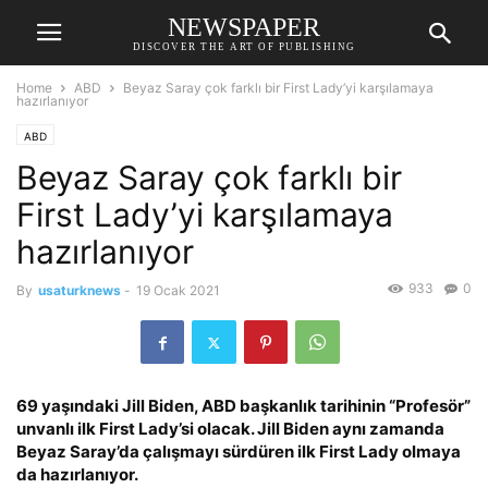
NEWSPAPER
DISCOVER THE ART OF PUBLISHING
Home
ABD
Beyaz Saray çok farklı bir First Lady’yi karşılamaya
hazırlanıyor
ABD
Beyaz Saray çok farklı bir
First Lady’yi karşılamaya
hazırlanıyor
933
0
By
usaturknews
-
19 Ocak 2021
69 yaşındaki Jill Biden, ABD başkanlık tarihinin “Profesör”
unvanlı ilk First Lady’si olacak. Jill Biden aynı zamanda
Beyaz Saray’da çalışmayı sürdüren ilk First Lady olmaya
da hazırlanıyor.