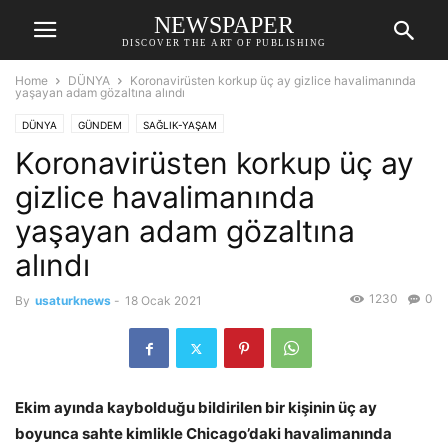
NEWSPAPER
DISCOVER THE ART OF PUBLISHING
Home
DÜNYA
Koronavirüsten korkup üç ay gizlice havalimanında
yaşayan adam gözaltına alındı
DÜNYA
GÜNDEM
SAĞLIK-YAŞAM
Koronavirüsten korkup üç ay
gizlice havalimanında
yaşayan adam gözaltına
alındı
1230
0
By
usaturknews
-
18 Ocak 2021
Ekim ayında kaybolduğu bildirilen bir kişinin üç ay
boyunca sahte kimlikle Chicago’daki havalimanında