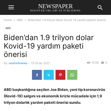
NEWSPAPER
DISCOVER THE ART OF PUBLISHING
Home
ABD
Biden’dan 1.9 trilyon dolar Kovid-19 yardım paketi önerisi
ABD
Biden’dan 1.9 trilyon dolar
Kovid-19 yardım paketi
önerisi
1038
0
By
usaturknews
-
15 Ocak 2021
ABD başkanlığına seçilen Joe Biden, yeni tip koronavirüs
(Kovid-19) salgını ve ekonomik krizle mücadele için 1,9
trilyon dolarlık yardım paketi önerisi sundu.