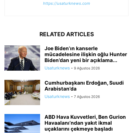
https://usaturknews.com
RELATED ARTICLES
Joe Biden’ın kanserle
mücadelesine ilişkin oğlu Hunter
Biden’dan yeni bir açıklama...
Usaturknews
-
9 Ağustos 2026
Cumhurbaşkanı Erdoğan, Suudi
Arabistan’da
Usaturknews
-
7 Ağustos 2026
ABD Hava Kuvvetleri, Ben Gurion
Havaalanı’ndan yakıt ikmal
uçaklarını çekmeye başladı