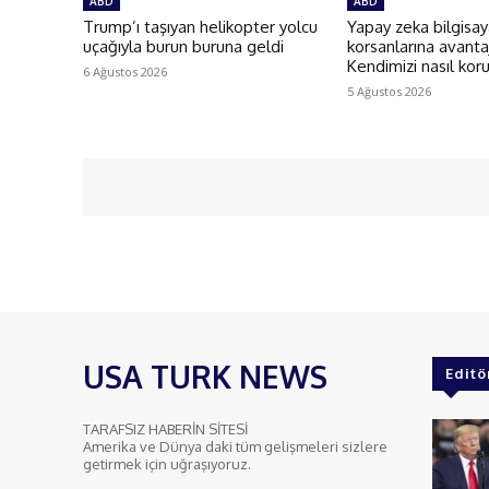
ABD
ABD
Trump’ı taşıyan helikopter yolcu
Yapay zeka bilgisay
uçağıyla burun buruna geldi
korsanlarına avantaj
Kendimizi nasıl kor
6 Ağustos 2026
5 Ağustos 2026
USA TURK NEWS
Editö
TARAFSIZ HABERİN SİTESİ
Amerika ve Dünya daki tüm gelişmeleri sizlere
getirmek için uğraşıyoruz.