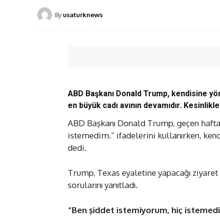
By
usaturknews
ABD Başkanı Donald Trump, kendisine yönel
en büyük cadı avının devamıdır. Kesinlikl
ABD Başkanı Donald Trump, geçen haftak
istemedim.” ifadelerini kullanırken, kend
dedi.
​​​​​​​Trump, Texas eyaletine yapacağı ziy
sorularını yanıtladı.
“Ben şiddet istemiyorum, hiç istemed