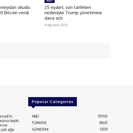
ABD
 meydan okudu:
25 eyalet, son tarifeleri
00 Bitcoin verdi
nedeniyle Trump yönetimine
dava açtı
4 Ağustos 2026
Popular Categories
ssad’ın
ABD
10150
asına tepki:
TÜRKİYE
1860
erse
GÜNDEM
1309
çok ağır