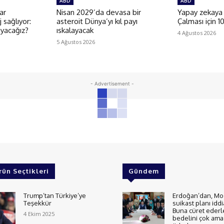
ABD
ABD
ar
Nisan 2029’da devasa bir
Yapay zekaya
 sağlıyor:
asteroit Dünya’yı kıl payı
Çalması için 1
uyacağız?
ıskalayacak
4 Ağustos 2026
5 Ağustos 2026
- Advertisement -
rün Seçtikleri
Gündem
Trump’tan Türkiye’ye
Erdoğan’dan, Mo
Teşekkür
suikast planı iddi
Buna cüret ederl
4 Ekim 2025
bedelini çok ama 