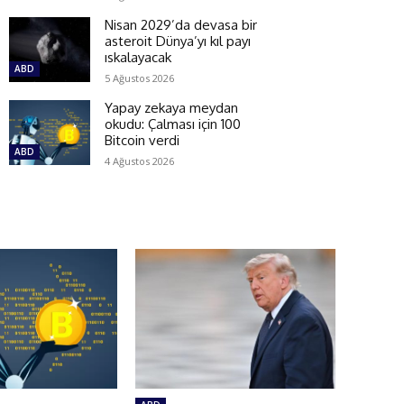
Nisan 2029’da devasa bir
asteroit Dünya’yı kıl payı
ıskalayacak
ABD
5 Ağustos 2026
Yapay zekaya meydan
okudu: Çalması için 100
Bitcoin verdi
ABD
4 Ağustos 2026