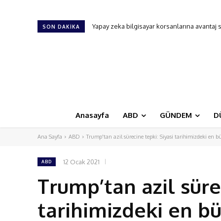
Yapay zeka bilgisayar korsanlarına avantaj sağl
Nisan 2029’da devasa bir asteroit Dünya’yı k
SON DAKIKA
Anasayfa
ABD
GÜNDEM
D
Ana Sayfa
ABD
Trump'tan azil sürecine tepki: Siyasi tarihimizdeki en 
12 Ocak 2021
ABD
Trump’tan azil süre
tarihimizdeki en b