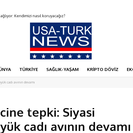
ıyor: Kendimizi nasıl koruyacağız?
ıl payı ıskalayacak
ÜNYA
TÜRKİYE
SAĞLIK-YAŞAM
KRİPTO DÖVİZ
EK
büyük cadı avının devamı
cine tepki: Siyasi
üyük cadı avının devamı