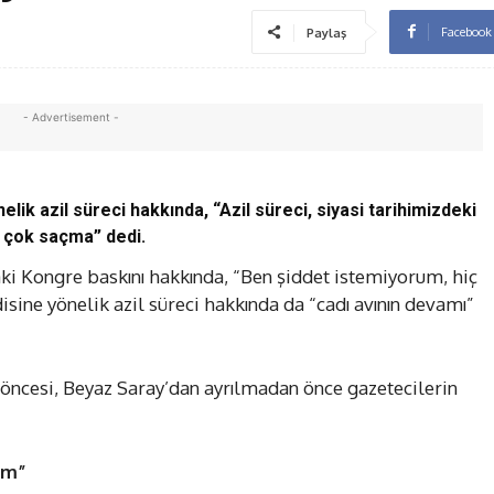
Facebook
Paylaş
- Advertisement -
ik azil süreci hakkında, “Azil süreci, siyasi tarihimizdeki
e çok saçma” dedi.
i Kongre baskını hakkında, “Ben şiddet istemiyorum, hiç
isine yönelik azil süreci hakkında da “cadı avının devamı”
aret öncesi, Beyaz Saray’dan ayrılmadan önce gazetecilerin
im”