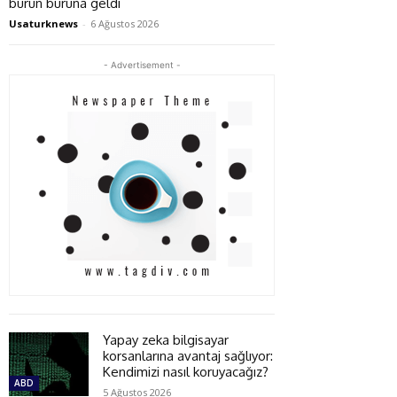
burun buruna geldi
Usaturknews
-
6 Ağustos 2026
- Advertisement -
Yapay zeka bilgisayar
korsanlarına avantaj sağlıyor:
Kendimizi nasıl koruyacağız?
ABD
5 Ağustos 2026