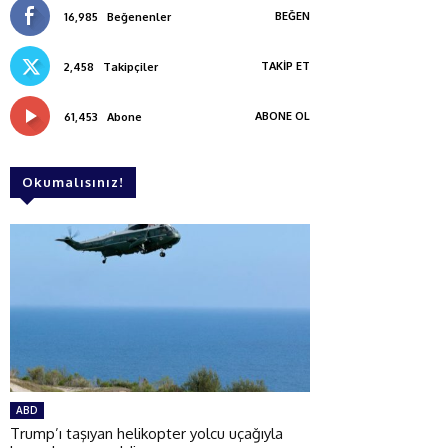
BEĞEN
16,985
Beğenenler
TAKIP ET
2,458
Takipçiler
ABONE OL
61,453
Abone
Okumalısınız!
ABD
Trump’ı taşıyan helikopter yolcu uçağıyla