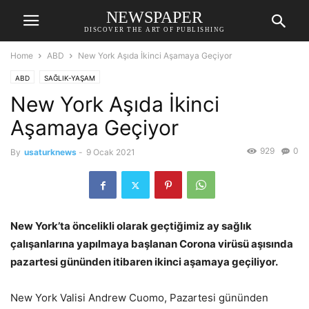
NEWSPAPER
DISCOVER THE ART OF PUBLISHING
Home
ABD
New York Aşıda İkinci Aşamaya Geçiyor
ABD
SAĞLIK-YAŞAM
New York Aşıda İkinci
Aşamaya Geçiyor
929
0
By
usaturknews
-
9 Ocak 2021
New York’ta öncelikli olarak geçtiğimiz ay sağlık
çalışanlarına yapılmaya başlanan Corona virüsü aşısında
pazartesi gününden itibaren ikinci aşamaya geçiliyor.
New York Valisi Andrew Cuomo, Pazartesi gününden