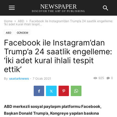
NEWSPAPER
DISCOVER THE ART OF PUBLISHING
Home
ABD
Facebook ile Instagram’dan Trump’a 24 saatlik engelleme:
‘İki adet kural ihlali tespit...
ABD
GÜNDEM
Facebook ile Instagram’dan
Trump’a 24 saatlik engelleme:
‘İki adet kural ihlali tespit
ettik’
925
0
By
usaturknews
-
7 Ocak 2021
ABD merkezli sosyal paylaşım platformu Facebook,
Başkan Donald Trump’a, Kongreye yapılan baskına